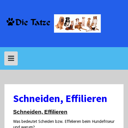
Skip
to
content
Schneiden, Effilieren
Schneiden, Effilieren
Was bedeutet Scheiden bzw. Effelieren beim Hundefriseur
und warum?