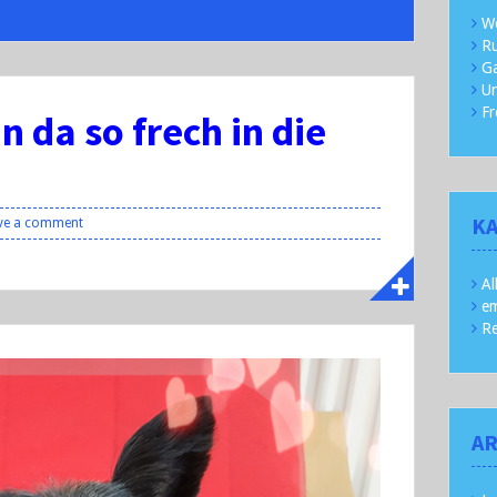
We
Ru
Ga
Un
Fr
 da so frech in die
K
ve a comment
Al
em
R
AR