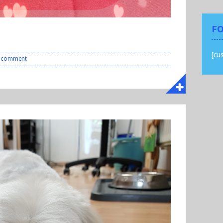
FO
[cu
a comment