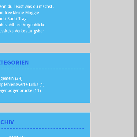
nn du liebst was du machst!
n free kleine Maggie
cki-Sacki-Tragi
bezahlbare Augenblicke
esskeks Verkostungsbar
ATEGORIEN
lgemein
(34)
pfehlenswerte Links
(1)
egenbogenbrücke
(11)
CHIV