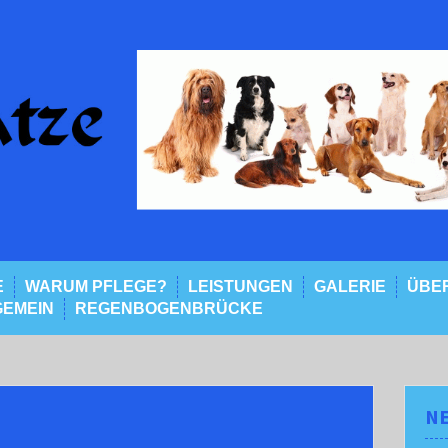
E
WARUM PFLEGE?
LEISTUNGEN
GALERIE
ÜBER
GEMEIN
REGENBOGENBRÜCKE
NE