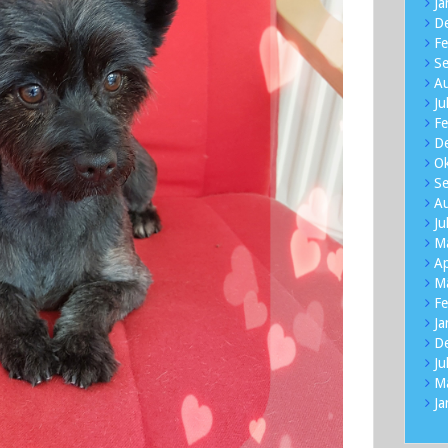
Ja
D
Fe
S
A
Ju
Fe
D
O
S
A
Ju
M
Ap
M
Fe
Ja
D
Ju
M
Ja