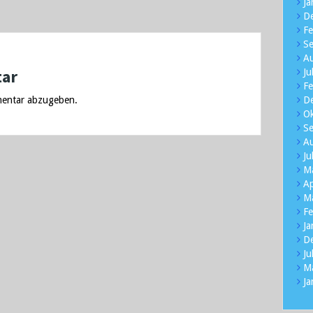
Ja
D
Fe
S
A
tar
Ju
Fe
entar abzugeben.
D
O
S
A
Ju
M
Ap
M
Fe
Ja
D
Ju
M
Ja