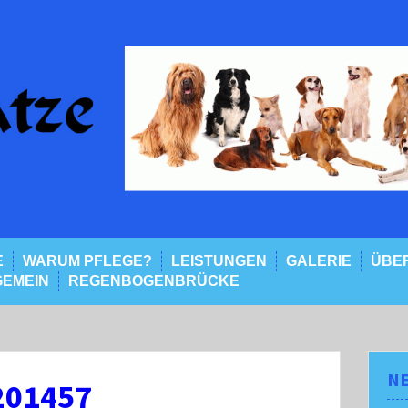
E
WARUM PFLEGE?
LEISTUNGEN
GALERIE
ÜBER
GEMEIN
REGENBOGENBRÜCKE
NE
201457