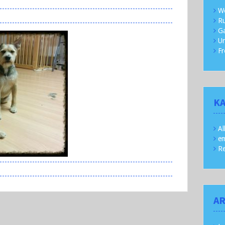
We
Ru
Ga
Un
Fr
K
Al
em
R
AR