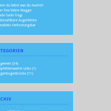
nn du liebst was du machst!
n free kleine Maggie
cki-Sacki-Tragi
bezahlbare Augenblicke
esskeks Verkostungsbar
ATEGORIEN
lgemein
(34)
pfehlenswerte Links
(1)
egenbogenbrücke
(11)
CHIV